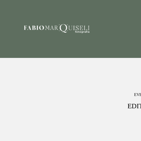
EV
EDI