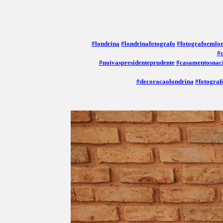
#londrina
#londrinafotografo
#fotografoemlo
#
#noivaspresidenteprudente
#casamentosnac
#decoracaolondrina
#fotograf