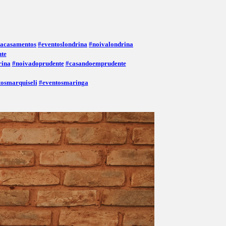
nacasamentos
#eventoslondrina
#noivalondrina
nte
rina
#noivadoprudente
#casandoemprudente
tosmarquiseli
#eventosmaringa