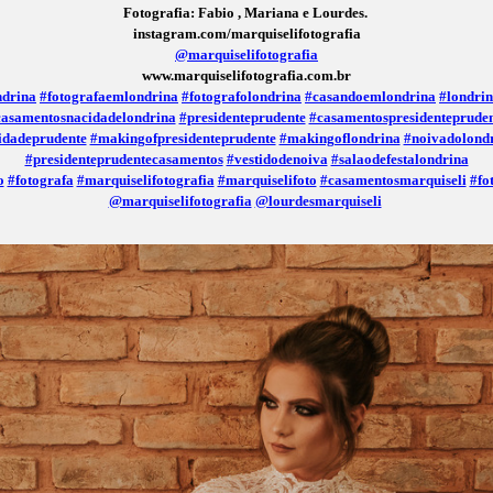
Fotografia: Fabio , Mariana e Lourdes.
instagram.com/marquiselifotografia
@marquiselifotografia
www.marquiselifotografia.com.br
ndrina
#fotografaemlondrina
#fotografolondrina
#casandoemlondrina
#londri
casamentosnacidadelondrina
#presidenteprudente
#casamentospresidenteprude
idadeprudente
#makingofpresidenteprudente
#makingoflondrina
#noivadolond
#presidenteprudentecasamentos
#vestidodenoiva
#salaodefestalondrina
o
#fotografa
#marquiselifotografia
#marquiselifoto
#casamentosmarquiseli
#fo
@marquiselifotografia
@lourdesmarquiseli