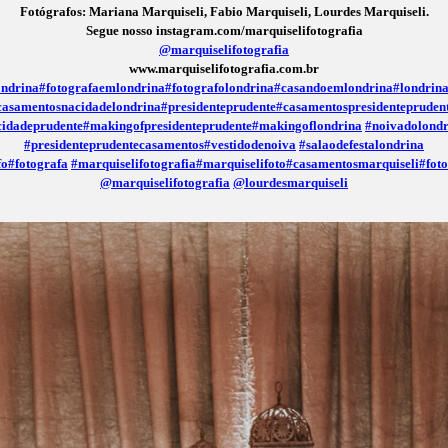
Fotógrafos: Mariana Marquiseli, Fabio Marquiseli, Lourdes Marquiseli.
Segue nosso instagram.com/marquiselifotografia
@marquiselifotografia
www.marquiselifotografia.com.br
ondrina
#fotografaemlondrina
#fotografolondrina
#casandoemlondrina
#londrin
casamentosnacidadelondrina
#presidenteprudente
#casamentospresidentepruden
idadeprudente
#makingofpresidenteprudente
#makingoflondrina
#noivadolondr
#presidenteprudentecasamentos
#vestidodenoiva
#salaodefestalondrina
fo
#fotografa
#marquiselifotografia
#marquiselifoto
#casamentosmarquiseli
#fot
@marquiselifotografia
@lourdesmarquiseli