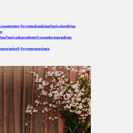
acasamentos
#eventoslondrina
#noivalondrina
te
ina
#noivadoprudente
#casandoemprudente
osmarquiseli
#eventosmaringa