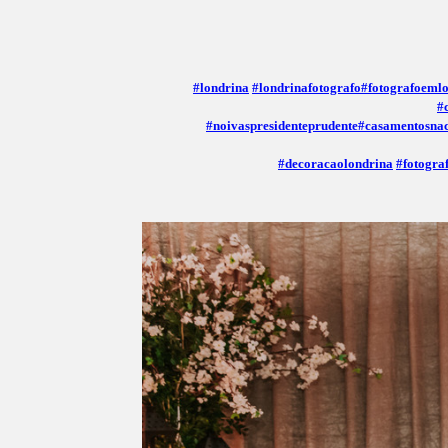
#londrina
#londrinafotografo
#fotografoeml
#
#noivaspresidenteprudente
#casamentosnac
#decoracaolondrina
#fotogra