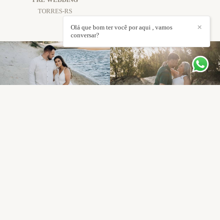
TORRES-RS
Olá que bom ter você por aqui , vamos
✕
conversar?
ENSAIO PRÉ
ENSAIO CASAL EM
WEDDING EM
JAGUARUNA - SC -
JAGUARUNA -SC -
PATRICIA E MICHAEL
FRANCINE E
PRÉ WEDDING
MAURICIO
JAGUARUNA -SC
PRÉ WEDDING
JAGUARUNA -SC