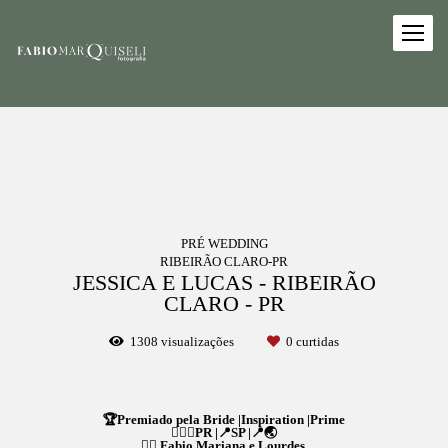
PRÉ WEDDING
RIBEIRÃO CLARO-PR
JESSICA E LUCAS - RIBEIRÃO
CLARO - PR
1308
visualizações
0
curtidas
🏆Premiado pela Bride |Inspiration |Prime
👉🏻📍PR |📍SP |📍🌏
👉🏻 Fabio,Mariana e Lourdes.