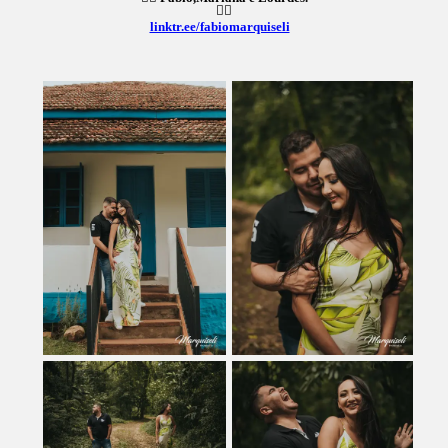
👇🏻
linktr.ee/fabiomarquiseli