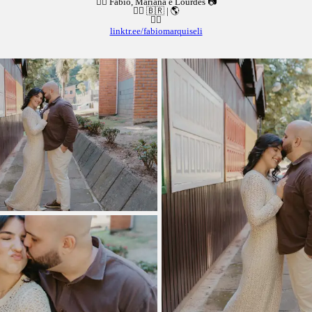
👉🏻 Fabio, Mariana e Lourdes 📷
👉🏻 🇧🇷 | 🌎
👇🏻
linktr.ee/fabiomarquiseli