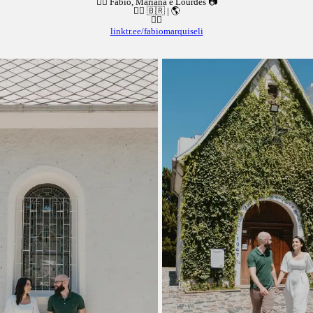
👉🏻 Fabio, Mariana e Lourdes 📷
👉🏻 🇧🇷 | 🌎
👇🏻
linktr.ee/fabiomarquiseli