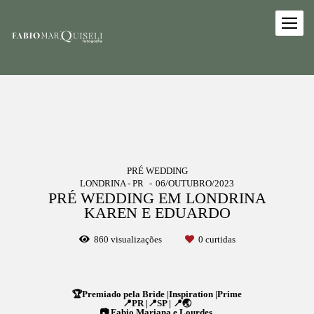
PRÉ WEDDING
LONDRINA - PR
06/OUTUBRO/2023
PRÉ WEDDING EM LONDRINA
KAREN E EDUARDO
860
visualizações
0
curtidas
🏆Premiado pela Bride |Inspiration |Prime
📍PR |📍SP | 📍🌏
📷 Fabio,Mariana e Lourdes.