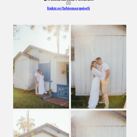
👇🏼
linktr.ee/fabiomarquiseli