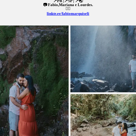
📍PR |📍SP | 📍🌏
📷 Fabio,Mariana e Lourdes.
👇🏼
linktr.ee/fabiomarquiseli