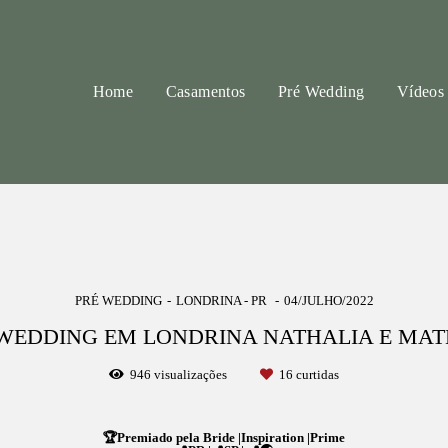
Home
Casamentos
Pré Wedding
Vídeos
PRÉ WEDDING
LONDRINA - PR
04/JULHO/2022
WEDDING EM LONDRINA NATHALIA E MA
946
visualizações
16
curtidas
🏆Premiado pela Bride |Inspiration |Prime