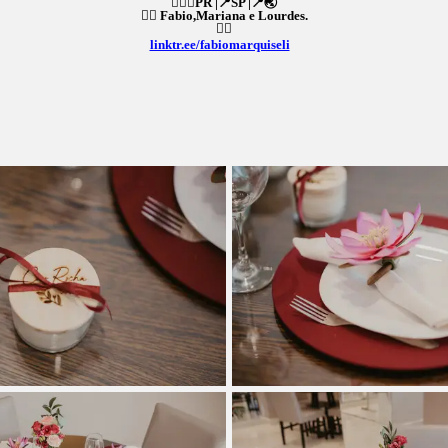
👉🏻📍PR |📍SP |📍🌏
👉🏻 Fabio,Mariana e Lourdes.
👇🏻
linktr.ee/fabiomarquiseli