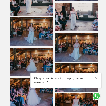
Olá que bom ter você por aqui , vamos
✕
conversar?