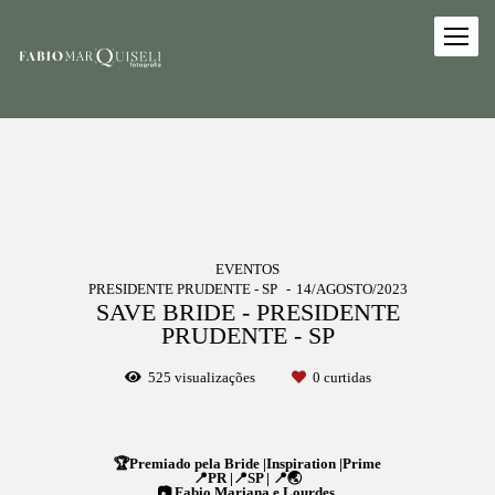
EVENTOS
PRESIDENTE PRUDENTE - SP
14/AGOSTO/2023
SAVE BRIDE - PRESIDENTE
PRUDENTE - SP
525
visualizações
0
curtidas
🏆Premiado pela Bride |Inspiration |Prime
📍PR |📍SP | 📍🌏
📷 Fabio,Mariana e Lourdes.