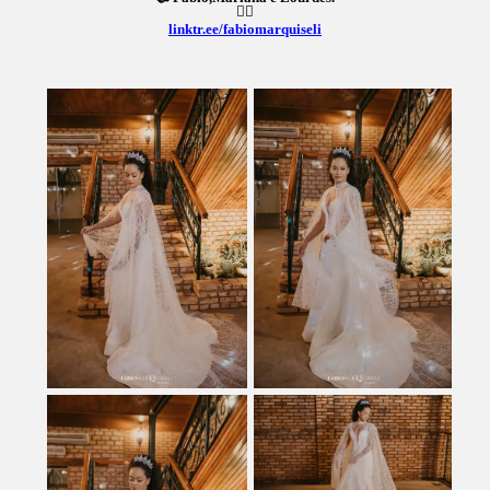
👇🏼
linktr.ee/fabiomarquiseli