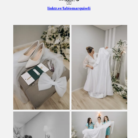
👇🏻
linktr.ee/fabiomarquiseli