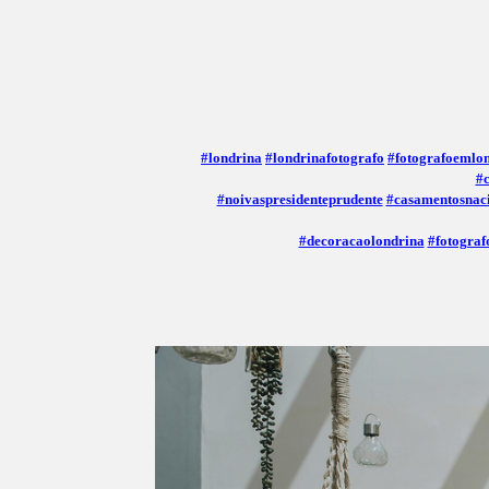
#londrina
#londrinafotografo
#fotografoemlo
#
#noivaspresidenteprudente
#casamentosnac
#decoracaolondrina
#fotograf