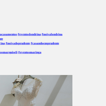
nacasamentos
#eventoslondrina
#noivalondrina
nte
rina
#noivadoprudente
#casandoemprudente
tosmarquiseli
#eventosmaringa