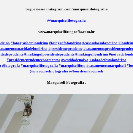
Segue nosso instagram.com/marquiselifotografia
@marquiselifotografia
www.marquiselifotografia.com.br
ndrina
#fotografaemlondrina
#fotografolondrina
#casandoemlondrina
#londri
casamentosnacidadelondrina
#presidenteprudente
#casamentospresidenteprude
idadeprudente
#makingofpresidenteprudente
#makingoflondrina
#noivadolond
#presidenteprudentecasamentos
#vestidodenoiva
#salaodefestalondrina
o
#fotografa
#marquiselifotografia
#marquiselifoto
#casamentosmarquiseli
#fo
@marquiselifotografia
@lourdesmarquiseli
Marquiseli Fotografia .