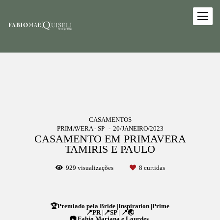
CASAMENTOS
PRIMAVERA - SP
20/JANEIRO/2023
CASAMENTO EM PRIMAVERA
TAMIRIS E PAULO
929
visualizações
8
curtidas
🏆Premiado pela Bride |Inspiration |Prime
📍PR |📍SP | 📍🌏
📷 Fabio,Mariana e Lourdes.