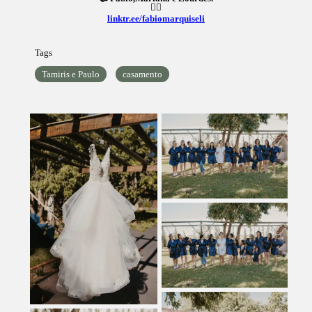
👇🏼
linktr.ee/fabiomarquiseli
Tags
Tamiris e Paulo
casamento